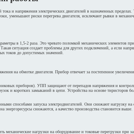
й тока и напряжения электрических двигателей в назначенных пределах.
оки, уменьшают риски перегрева двигателя, исключают рывки в механич
аметры в 1,5-2 раза. Это чревато поломкой механических элементов пр
 Такая ситуация создает проблемы для других подключений, а если напр
вых токов до допустимых значений.
ия на обмотке двигателя. Прибор отвечает за постепенное увеличения 
никовых приборов). УПП защищают от перепадов напряжения и контролир
рузок и коротких замыканий в цепи. Устройства на основе тиристоров б
ыми способами запуска электродвигателей. Они снижают нагрузку на с
на энергоресурсы снижаются, а качество производства становится выше.
ть механические нагрузки на оборудование и токовые перегрузки при зап