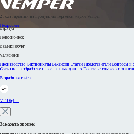
© 2016—2026 Производственное объединение «Энергоиндустрия»
2 года гарантии на продукцию торговой марки Vemper
8 800 302 88 24
8 800 302 42 83
8 800 302 67 18
8 (351) 799-58-33
Подробнее
Барнаул
Новосибирск
Екатеринбург
Челябинск
Производство
Сертификаты
Вакансии
Статьи
Представители
Вопросы и 
Согласие на обработку персональных данных
Пользовательское соглашен
Разработка сайта
VT Digital
Заказать звонок