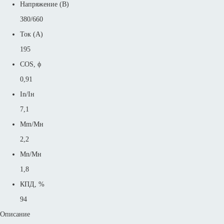
Напряжение (В)
380/660
Ток (А)
195
COS, ϕ
0,91
In/Iн
7,1
Mm/Mн
2,2
Mn/Mн
1,8
КПД, %
94
Описание