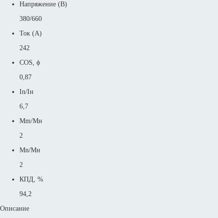
Напряжение (В)
380/660
Ток (А)
242
COS, ϕ
0,87
In/Iн
6,7
Mm/Mн
2
Mn/Mн
2
КПД, %
94,2
Описание