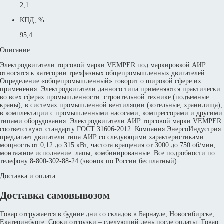
2,1
КПД, %
95,4
Описание
Электродвигатели торговой марки VEMPER под маркировкой АИР
относятся к категории трехфазных общепромышленных двигателей.
Определение «общепромышленный» говорит о широкой сфере их
применения. Электродвигатели данного типа применяются практически
во всех сферах промышленности: строительной технике (подъемные
краны), в системах промышленной вентиляции (котельные, хранилища),
в комплектации с промышленными насосами, компрессорами и другими
типами оборудования. Электродвигатели АИР торговой марки VEMPER
соответствуют стандарту ГОСТ 31606-2012. Компания ЭнергоИндустрия
предлагает двигатели типа АИР со следующими характеристиками:
мощность от 0,12 до 315 кВт, частота вращения от 3000 до 750 об/мин,
монтажное исполнение: лапы, комбинированные. Все подробности по
телефону 8-800-302-88-24 (звонок по России бесплатный).
Доставка и оплата
Доставка самовывозом
Товар отгружается в будние дни со складов в Барнауле, Новосибирске,
Екатеринбурге. Сроки отгрузки – следующий день после оплаты. Товар