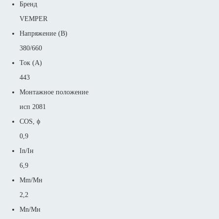
Бренд
VEMPER
Напряжение (В)
380/660
Ток (А)
443
Монтажное положение
исп 2081
COS, ϕ
0,9
In/Iн
6,9
Mm/Mн
2,2
Mn/Mн