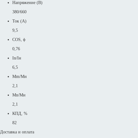
Напряжение (В)
380/660
Ток (А)
9,5
COS, ϕ
0,76
In/Iн
6,5
Mm/Mн
2,1
Mn/Mн
2,1
КПД, %
82
Доставка и оплата