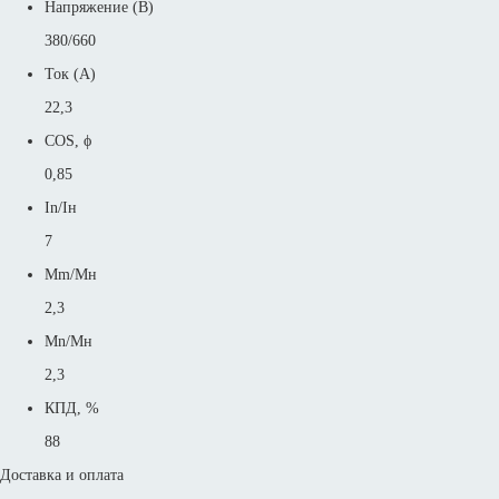
Напряжение (В)
380/660
Ток (А)
22,3
COS, ϕ
0,85
In/Iн
7
Mm/Mн
2,3
Mn/Mн
2,3
КПД, %
88
Доставка и оплата