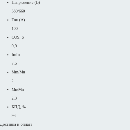
Напряжение (В)
380/660
Ток (А)
100
COS, ϕ
0,9
In/Iн
7,5
Mm/Mн
2
Mn/Mн
2,3
КПД, %
93
Доставка и оплата