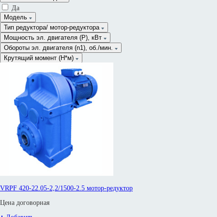
Да
Модель
Тип редуктора/ мотор-редуктора
Мощность эл. двигателя (P), кВт
От
Обороты эл. двигателя (n1), об./мин.
До
Крутящий момент (Н*м)
Сначала дороже
От
Обороты на выходе (n2)
До
От
Передаточное число (i)
До
От
Сервис фактор (fs)
До
От
До
VRPF 420-22.05-2,2/1500-2.5 мотор-редуктор
Цена договорная