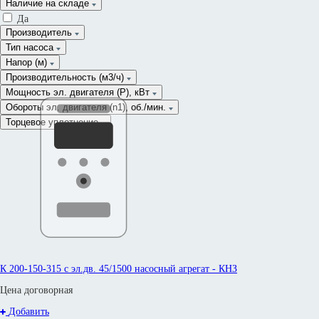
Наличие на складе
Да
Производитель
Тип насоса
Напор (м)
Производительность (м3/ч)
Сначала дороже
Мощность эл. двигателя (P), кВт
От
Обороты эл. двигателя (n1), об./мин.
До
Торцевое уплотнение
К 200-150-315 с эл.дв. 45/1500 насосный агрегат - КНЗ
Цена договорная
Добавить