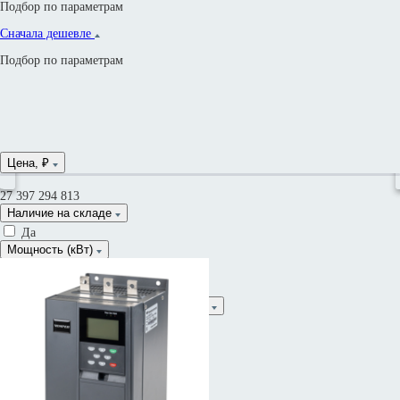
Подбор по параметрам
Сначала дешевле
Подбор по параметрам
Цена, ₽
27 397
294 813
Наличие на складе
Да
Мощность (кВт)
Сначала дороже
Ток (А)
Встроенный контактор ByPass
Встроенный источник питания 5В DC